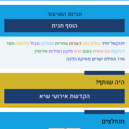
תגיות השיעור
הוסף תגית
יחזקאל
יחיד
עולם הזה
כשרות
אחריות
ממלכה
מבול
מלחמה
חסד
דביקות
כח משיח
גשם
הרס
תיקון המידות
אירוסין
סדר מסילת ישרים
פסיקת הלכה
היה שותף!
הקדשת אירועי שיא
מומלצים