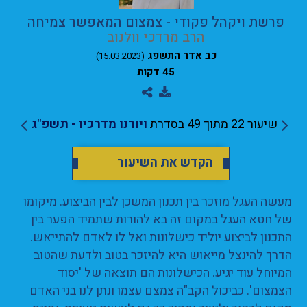
פרשת ויקהל פקודי - צמצום המאפשר צמיחה
הרב מרדכי וולנוב
כב אדר התשפג
(15.03.2023)
45 דקות
שיעור 22 מתוך 49 בסדרת
ויורנו מדרכיו - תשפ"ג
הקדש את השיעור
מעשה העגל מוזכר בין תכנון המשכן לבין הביצוע. מיקומו
של חטא העגל במקום זה בא להורות שתמיד הפער בין
התכנון לביצוע יוליד כישלונות ואל לו לאדם להתייאש.
הדרך להינצל מייאוש היא להיזכר בטוב ולדעת שהטוב
המיוחל עוד יגיע. הכישלונות הם תוצאה של 'יסוד
הצמצום'. כביכול הקב"ה צמצם עצמו ונתן לנו בני האדם