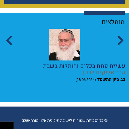
מומלצים
עשיית פתח בכלים וחותלות בשבת
א
הרב אליקים לבנון
ר
כב סיון התשפד
א
(28.06.2024)
© כל הזכויות שמורות לישיבה תיכונית אלון מורה-שכם