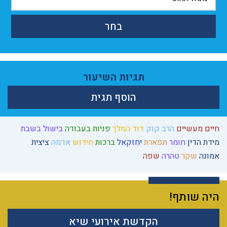
בחר
תגיות השיעור
הוסף תגית
חיים מעשיים
הרב קוק
דוד המלך
פניות בעבודה
בישול בשבת
מידת הדין
חומר
תפארת
יחזקאל
ברכות
חידוש
אדמה
ציצית
אמונה
שקר
טהרה
שפה
היה שותף!
הקדשת אירועי שיא