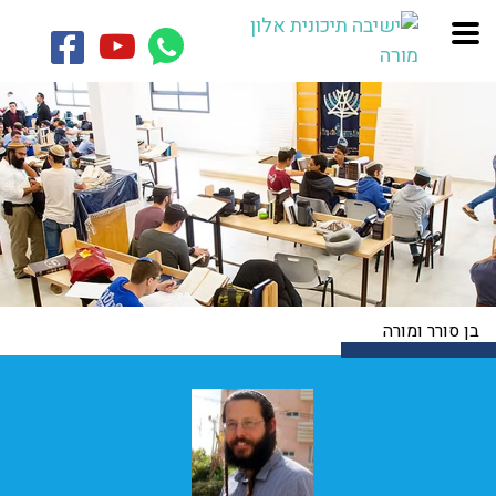
בן סורר ומורה