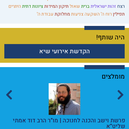
רצח
זהות ישראלית
ברית
שאול
תיקון המידות
ציונות דתית
היתרים
תפילין
רוח ה'
השקעה
צניעות
מחלוקת
עבודת ה'
היה שותף!
הקדשת אירועי שיא
מומלצים
פרשת וישב והכנה לחנוכה | מו"ר הרב דוד אמתי
ה
שליט"א
ה