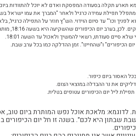
א תארע תקלה בסעודה המפסקת ואדם לא יוכל להתוודות ביום 
חיד מתפלל תפילת עמידה כרגיל ולאחר "המברך את עמו ישראל בש
וא לפניך וכו'" עד סיום הוידוי. הש"ץ חוזר על התפילה כרגיל, בלא 
תוספת יום הכיפורים לעינוי היא מדאורייתא לפי כל 
ם הכיפורים" ו"שהחיינו". זמן ההדלקה כמו בכל ערב שבת.
ל האסור ביום כיפור.
דליקים את נר ההבדלה במוצאי הצום.
פילת ליל יום הכיפורים עטופים בטלית.
ת. לדוגמא: מלאכת אוכל נפש המותרת ביום טוב, אס
בת שבתון היא לכם". בשנה זו חל יום הכיפורים 
יפורים.
ינויים אשר אנו מחויבים בהם ביום הכיפורים: