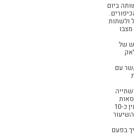
שותה ביום
כיפורים.
ל ולשתות
מצבו
ש של
לאק
קשר עם
ת
ושתייה
ופסאות
גפרורים) ולשתות גם כן כ- 40 סמ"ק שתייה (פחות מ"מלוא לוגמיו"). בין טעימה לטעימה יש להמתין כ-10
ולשתות, לפי השיעור
יך בפעם