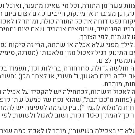
וות עשה מן התורה, וכל מי שאינו מתענה, ואוכל ו
נה, וכן מעוברת או מינקת, חייבים כולם לצום ביום ה
קוח נפש דוחה את כל התורה כולה, ומותר לו לאכו
ריו הפנימיים, שרופאים אומרים שאם יצום יחמיר 
ו לשתות, לפי הצורך.
לילד מפני שלא אכלה או שתתה, הרי זה פיקוח נפ
ם התינוק רגיל לאכול מזון מלאכותי (מטרנה, סימי
 תמשיך לצום.
 חולשה גדולה, סחרחורת, בחילות וכד', תעמוד ב
ם ילדה ביום ראשון, ד' תשרי, או לאחר מכן) נחשב
ות, מותרת.
ה לאכול ולשתות, לכתחילה יש להקפיד על אכילה 
ול כ- 40 סמ"ק מזון מוצק (פחות מ"ככותבת", שהוא נפח של כמעט שתי ק
דקות. מותר לחולה זה לאכול ולשתות יחד. אחר כך להמתין כ-10 דקות, ושוב לאכול 
לא די באכילה בשיעורין, מותר לו לאכול כמה שצר