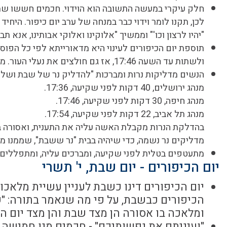
חלק עיקרי במעשה התשובה הוא הוידוי. חכמים חששו שמ
לכן, תקנו לומר וידוי כבר במנחה של ערב יום כיפור. הי
"יהיו לרצון וכו'" וממשיך "אלוקינו ואלוקי אבותינו, אנא תב
ולשתות עד השעה 17:46, אז גם חולצים את נעלי העור. מי שלא סיים סעודתו, רשאי להמשיך ולאכול עד השעה 18:01.
הנשים מדליקות נרות ומברכות "להדליק נר של שבת ושל יו
מנהג ירושלים, 40 דקות לפני שקיעה, 17:36.
מנהג חיפה, 30 דקות לפני שקיעה, 17:46.
מנהג תל אביב, 22 דקות לפני שקיעה, 17:54.
בהדלקת הנרות מקבלת האשה עליה את התענית, ואסורה בכ
מדליקים נר נשמה, כדי שיהיה בבית "נר ששבת", שממנו מ
מתעטפים בטלית לפני שקיעה, ומברכים עליה, ומתפללים ת
יום הכיפורים - יום שבת, י' תשרי
יום הכיפורים דינו כשבת לעניין עשיית מלאכו
הכיפורים כבשבת, על פי מה שנאמר בתורה: "ש
ומלאכה בו אסורה הן מצד שבת והן מצד יום הכ
"ועיניתם את נפשותיכם" - חכמים מנו חמישה ע