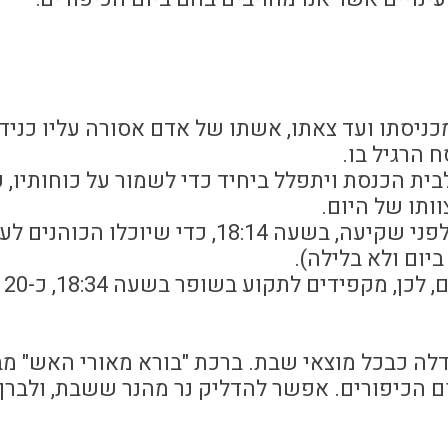
ניסתו ועד צאתו, אשתו של אדם אסורה עליו כניד
 הרגיל בו.
ית הכנסת ויתפלל ביחיד כדי לשמור על כוחותיו, 
ותו של היום.
את תפילת נעילה יש להיזהר להתפלל ולסיים לפני שקיעה, בשעה 18:14, כדי 
ביום ולא בלילה).
תקיעת ש
דלה כבכל מוצאי שבת. ברכת "בורא מאורי האש" מב
ום הכיפורים. אפשר להדליק נר מהנר ששבת, ולברך