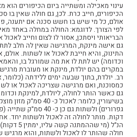
עינוי מאכילה ומשתייה ביום הכיפורים הוא מצ
הכיפורים, חייב כרת. לכן, גם חולה שאין בו סכ
אולם, כל מי שיש בו חשש סכנה אם יתענה, פי
לפי הצורך. לדוגמא: החולה במחלה באחד מאיב
הבריאותי ויסתכן, אסור לו לצום וחייב לאכול א
גם אישה מינקת, המרגישה שאין לה חלב לתת 
התינוק, והיא חייבת לאכול או לשתות. אולם, א
וכדומה) יש לתת לו את מה שמורגל בו, והאמא
במקרים בהם יולדת, מינקת או מעוברת מרגישה
רב. יולדת, בתוך שבעה ימים ללידתה (כלומר, א
כמסוכנת, ואם מרגישה שצריכה לאכול או לשת
גם כאשר הותר לחולה, ליולדת, למינקת וכדומ
בשיעורין, כלומר: לאכ
הנ"ל (מי שההמתנה קשה עליו, ימתין 5 דקות).
חולה שהותר לו לאכול ולשתות, והוא מרגיש ש