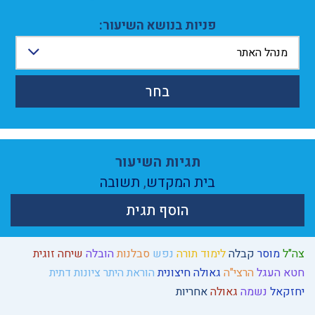
פניות בנושא השיעור:
מנהל האתר
בחר
תגיות השיעור
בית המקדש
,
תשובה
הוסף תגית
צה"ל
מוסר
קבלה
לימוד תורה
נפש
סבלנות
הובלה
שיחה זוגית
חטא העגל
הרצי"ה
גאולה חיצונית
הוראת היתר
ציונות דתית
יחזקאל
נשמה
גאולה
אחריות