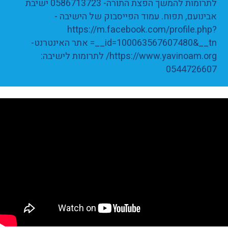
לתרומות להמשך הפצת התורה- 0586713723 ישיבת
אבינועם, תפוח. עמוד הפייסבוק של הישיבה -
https://m.facebook.com/profile.php?
id=100063567607480&__tn__= אתר האינטרנט-
https://www.yavinoam.org/ לתרומות לישיבה:
0544726607