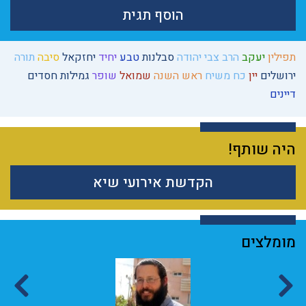
הוסף תגית
תפילין
יעקב
הרב צבי יהודה
סבלנות
טבע
יחיד
יחזקאל
סיבה
תורה
ירושלים
יין
כח משיח
ראש השנה
שמואל
שופר
גמילות חסדים
דיינים
היה שותף!
הקדשת אירועי שיא
מומלצים