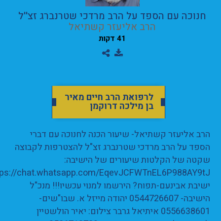
חנוכה עם הספד על הרב מרדכי שטרנברג זצ''ל
הרב אליעזר קשתיאל
41 דקות
לרפואת הרב חיים מאיר
בן מילכה דרוקמן
הרב אליעזר קשתיאל- שיעור הכנה לחנוכה עם דברי
הספד על הרב מרדכי שטרנברג זצ"ל להצטרפות לקבוצה
שקטה של הקלטות שיעורים של הישיבה:
tps://chat.whatsapp.com/EqevJCFWTnEL6P988AY9tJ
ישיבת אבינעם-תפוח? הירשמו למנוי עכשיו!!! מנכ"ל
הישיבה- 0544726607 יהודה מייזל א. שבו"שים-
0556638601 איתיאל גרבר צילום: יאיר הולשטיין