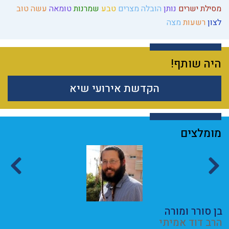
מסילת ישרים
נותן
הובלה
מצרים
טבע
שמרנות
טומאה
עשה טוב
לצון
רשעות
מצה
היה שותף!
הקדשת אירועי שיא
מומלצים
בן סורר ומורה
ע
הרב דוד אמיתי
ה