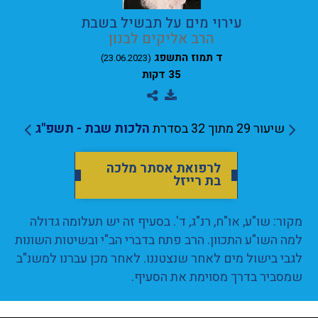
עירוי מים על תבשיל בשבת
הרב אליקים לבנון
ד תמוז התשפג
(23.06.2023)
35 דקות
שיעור 29 מתוך 32 בסדרת
הלכות שבת - תשפ"ג
לרפואת אסתר מלכה
בת רייזל
מקור: שו"ע, או"ח, רנ"ג, ד'. בסעיף זה יש תעלומה גדולה
למה השו"ע התכוון. הרב פתח בדברי הב"י ובשיטות השונות
לגבי בישול מים לאחר שנצטננו. לאחר מכן עברנו למשנ"ב
שמסביר בדרך מסוימת את הסעיף.