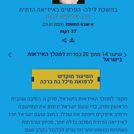
בחשכת לילה- הפרטים באידיאה הדתית
הרב אליקים לבנון
א שבט התשפג
(23.01.2023)
37 דקות
שיעור 14 מתוך 20 בסדרת
למהלך האידאות
בישראל
השיעור מוקדש
לרפואת מיכל בת ברכה
מקור: למהלך האידאות בישראל, פרק ה. הסיבה שהבית
הראשון נחרב, כדי שעם ישראל ירומם את המחשבה
וירחיב אופקים ויפתח את שכלו. במצב שעם ישראל יורד
לאידיאה הדתית הסכנה גדלה יותר, מכיוון שהדתות
האחרות נכנסות יותר וזה גורם לבלבול בקרב העם.