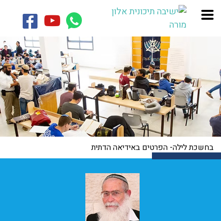
בחשכת לילה- הפרטים באידיאה הדתית