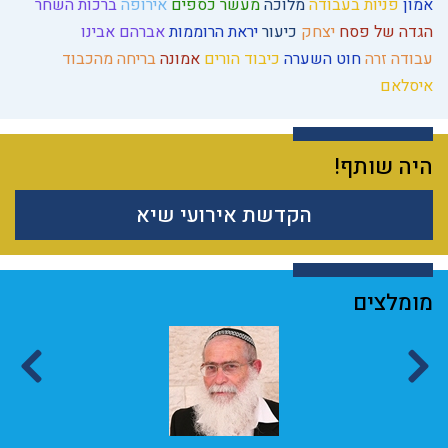
אמון
פניות בעבודה
מלוכה
מעשר כספים
אירופה
ברכות השחר
הגדה של פסח
יצחק
כיעור
יראת הרוממות
אברהם אבינו
עבודה זרה
חוט השערה
כיבוד הורים
אמונה
בריחה מהכבוד
איסלאם
היה שותף!
הקדשת אירועי שיא
מומלצים