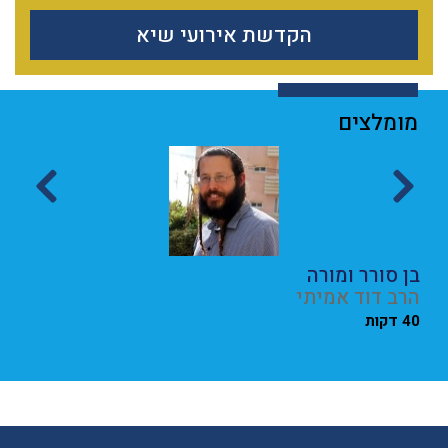
הקדשת אירועי שיא
מומלצים
בן סורר ומורה
עש
הרב דוד אמיתי
הר
40 דקות
כב 